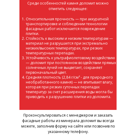
Среди особенностей камня доломит можно
отметить следующее:
Относительная прочность — при аккуратной
транспортировке и соблюдении технологии
фасадных работ исключается повреждение
плитки.
Стойкость к высоким и низким температурам —
материал не разрушается при экстремально
низких/высоких температурах, при резких
температурных перепадах.
Устойчивость к ультрафиолетовому воздействию
— доломит при постоянном воздействии прямых
солнечных лучей не выцветает, сохраняет
первоначальный цвет.
Средняя плотность (2,84 г/см³ - для природного
необработанного камня) — не впитывает влагу,
которая при резких суточных перепадах
температур за счет расширения воды могла бы
приводить к разрушению плитки из доломита.
Проконсультироваться с менеджером и заказать
фасадные работы из минерала доломит вы всегда
можете, заполнив форму на сайте или позвонив по
указанному телефону.