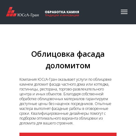
Облицовка фасада
доломитом
Компания ЮСсА-Гран оказывает услуги по облицовке
камнем доломит фасада частного дома или коттеджа,
гостиницы, ресторана, торгово-развлекательного
центра и иных объектов. Благодаря собственной
обработке облицовочных материалов гарантируем
доступные цены без наценок посредников. Опытные
мастера выполнят фасадные работы в оговоренные
сроки. Квалифицированные дизайнеры помогут с
подбором оптимального варианта облицовки из
доломита для вашего строения.