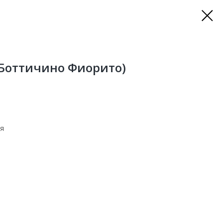
o (Боттичино Фиорито)
ия